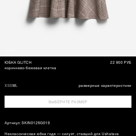
СУМКИ
1
/
11
ЮБКА GLITCH
22 900 РУБ
коричнево-бежевая клетка
XS
S
M
L
размерные характеристики
ВЫБЕРИТЕ РАЗМЕР
Артикул: SKIN0126G019
Неклассическая юбка годе — силуэт, ставший для Ushatava