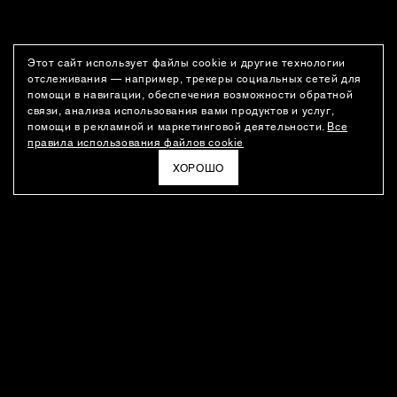
Этот сайт использует файлы cookie и другие технологии
отслеживания — например, трекеры социальных сетей для
помощи в навигации, обеспечения возможности обратной
связи, анализа использования вами продуктов и услуг,
помощи в рекламной и маркетинговой деятельности.
Все
правила использования файлов cookie
ХОРОШО
РАССЫЛКА
Новости о новинках модного Дома, специальные предложения,
а также идеи для стайлинга и инсайты от дизайн-команды
Ushatava.
ЭЛЕКТРОННАЯ ПОЧТА
ПОДПИСАТЬСЯ
Даю согласие на
обработку моих персональных данных
и на