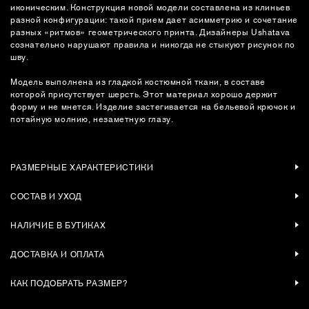
иконическим. Конструкция новой модели составлена из клиньев
разной конфигурации: такой прием дает асимметрию и сочетание
разных «ритмов» геометрического принта. Дизайнеры Ushatava
сознательно нарушают правила и никогда не стыкуют рисунок по
шву.
Модель выполнена из гладкой костюмной ткани, в составе
которой присутствует шерсть. Этот материал хорошо держит
форму и не мнется. Изделие застегивается на бельевой крючок и
потайную молнию, незаметную глазу.
РАЗМЕРНЫЕ ХАРАКТЕРИСТИКИ
СОСТАВ И УХОД
НАЛИЧИЕ В БУТИКАХ
ДОСТАВКА И ОПЛАТА
КАК ПОДОБРАТЬ РАЗМЕР?