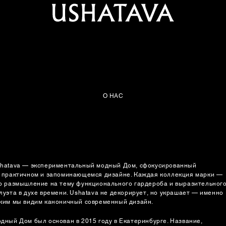
О НАС
hatava — экспериментальный модный Дом, сфокусированный
 практичном и запоминающемся дизайне. Каждая коллекция марки —
о размышление на тему функционального гардероба и выразительног
луэта в духе времени. Ushatava не декорирует, но украшает — именно
ким мы видим каноничный современный дизайн.
дный Дом был основан в 2015 году в Екатеринбурге. Название,