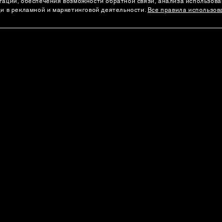
гации, обеспечения возможности обратной связи, анализа использов
щи в рекламной и маркетинговой деятельности.
Все правила использов
АДРЕСА БУТИКОВ
а
Москва
Санкт-Петербург
л
Екатеринбург
Алматы
Все бутики
Политика Конфиденциальности
Согласие на 