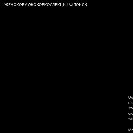
ЖЕНСКОЕ
МУЖСКОЕ
КОЛЛЕКЦИИ
ПОИСК
Us
на
эт
си
та
Мо