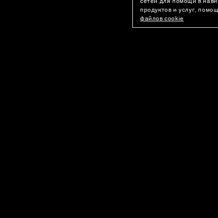
сетей для помощи в нави
продуктов и услуг, помо
файлов cookie
ПОКУПАТЕЛЯМ
О КОМПАНИИ
Оплата
История бренд
Доставка
Карьера
Программа лояльности
Telegram-кана
Возврат
Youtube-канал
Лист ожидания
Контакты
Вопросы и ответы
Рекомендации по уходу
© 2026 USHATAVA
Публичная Оферта
EN
RU
KZ