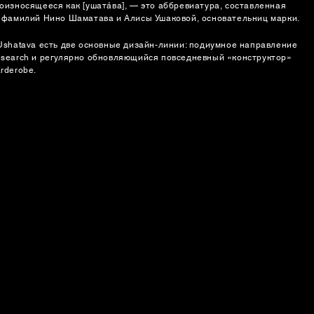
оизносящееся как [ушатáва], — это аббревиатура, составленная
 фамилий Нино Шаматава и Алисы Ушаковой, основательниц марки.
Ushatava есть две основные дизайн-линии: подиумное направление
search и регулярно обновляющийся повседневный «конструктор»
rderobe.