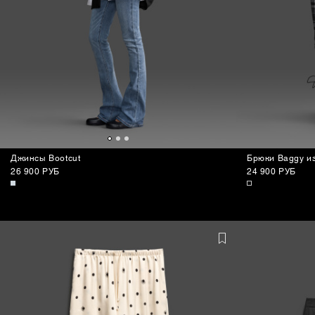
Джинсы Bootcut
Брюки Baggy и
26 900 РУБ
24 900 РУБ