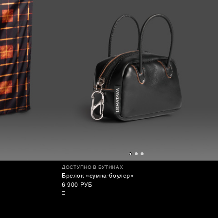
ДОСТУПНО В БУТИКАХ
Брелок «сумка-боулер»
6 900 РУБ