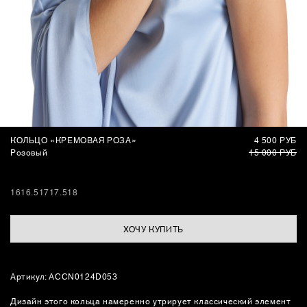
СУМКИ
1
/
7
КОЛЬЦО «КРЕМОВАЯ РОЗА»
4 500 РУБ
Розовый
15 000 РУБ
16
16.5
17
17.5
18
ХОЧУ КУПИТЬ
Артикул: ACCN0124D053
Дизайн этого кольца намеренно утрирует классический элемент