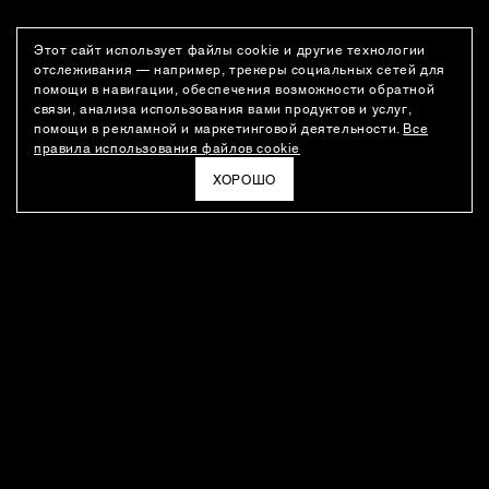
Этот сайт использует файлы cookie и другие технологии
отслеживания — например, трекеры социальных сетей для
помощи в навигации, обеспечения возможности обратной
связи, анализа использования вами продуктов и услуг,
помощи в рекламной и маркетинговой деятельности.
Все
правила использования файлов cookie
ХОРОШО
РАССЫЛКА
Новости о новинках модного Дома, специальные предложения,
а также идеи для стайлинга и инсайты от дизайн-команды
Ushatava.
ЭЛЕКТРОННАЯ ПОЧТА
ПОДПИСАТЬСЯ
Даю согласие на
обработку моих персональных данных
и на
получение рассылок
в соответствии с
политикой
конфиденциальности
. Отписаться можно в любое время