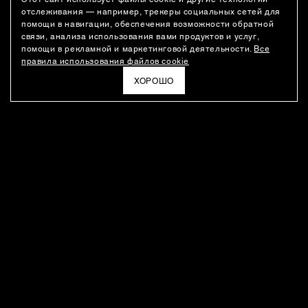
отслеживания — например, трекеры социальных сетей для
помощи в навигации, обеспечения возможности обратной
связи, анализа использования вами продуктов и услуг,
помощи в рекламной и маркетинговой деятельности.
Все
правила использования файлов cookie
ХОРОШО
РАССЫЛКА
Новости о новинках модного Дома, специальные предложения,
а также идеи для стайлинга и инсайты от дизайн-команды
Ushatava.
ЭЛЕКТРОННАЯ ПОЧТА
ПОДПИСАТЬСЯ
Даю согласие на
обработку моих персональных данных
и на
получение рассылок
в соответствии с
политикой
конфиденциальности
. Отписаться можно в любое время