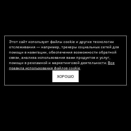
Этот сайт использует файлы cookie и другие технологии
отслеживания — например, трекеры социальных сетей для
помощи в навигации, обеспечения возможности обратной
связи, анализа использования вами продуктов и услуг,
помощи в рекламной и маркетинговой деятельности.
Все
правила использования файлов cookie
ХОРОШО
РАССЫЛКА
Новости о новинках модного Дома, специальные предложения,
а также идеи для стайлинга и инсайты от дизайн-команды
Ushatava.