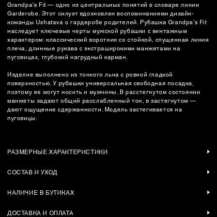
Grandpa's Fit — одно из центральных понятий в словаре линии
Garderobe. Этот силуэт вдохновлен воспоминаниями дизайн-
команды Ushatava о гардеробе родителей. Рубашка Grandpa's Fit
наследует ключевые черты мужской рубашки с винтажным
характером: классический воротник со стойкой, спущенная линия
плеча, длинные рукава с экстраширокими манжетами на
пуговицах, глубокий нагрудный карман.
Изделие выполнено из тонкого льна с ровной гладкой
поверхностью. У рубашки универсальная свободная посадка,
поэтому ее могут носить и мужчины. В расстегнутом состоянии
манжеты задают общий расслабленный тон, в застегнутом —
дают ощущение сдержанности. Модель застегивается на
пуговицы.
РАЗМЕРНЫЕ ХАРАКТЕРИСТИКИ
СОСТАВ И УХОД
НАЛИЧИЕ В БУТИКАХ
ДОСТАВКА И ОПЛАТА