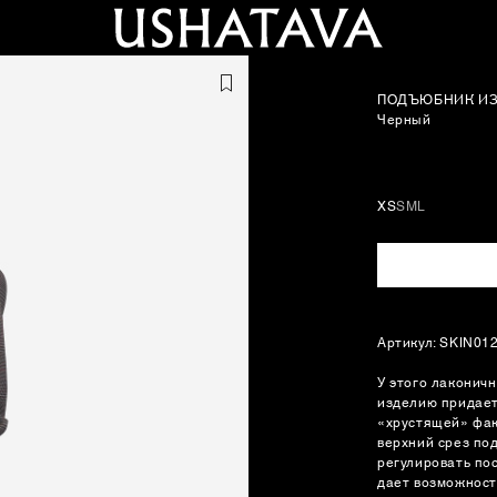
ПОДЪЮБНИК ИЗ
Черный
XS
S
M
L
Артикул: SKIN01
У этого лаконич
изделию придает
«хрустящей» фак
верхний срез по
регулировать по
дает возможност