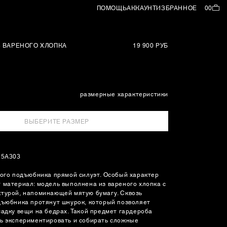
ПОМОЩЬ
АККАУНТ
ИЗБРАННОЕ
00
 ВАРЕНОГО ХЛОПКА
19 900 РУБ
размерные характеристики
ВЫБЕРИТЕ РАЗМЕР
25A303
ного подъюбника прямой силуэт. Особый характер
 материал: модель выполнена из вареного хлопка с
турой, напоминающей мятую бумагу. Сквозь
дъюбника протянут шнурок, который позволяет
садку вещи на бедрах. Такой предмет гардероба
ь экспериментировать и собирать сложные