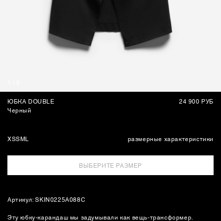
СУМКИ
1
/
9
ЮБКА DOUBLE
24 900 РУБ
Черный
XS
S
M
L
размерные характеристики
ВЫБЕРИТЕ РАЗМЕР
Артикул: SKIN0225A088C
Эту юбку-карандаш мы задумывали как вещь-трансформер.