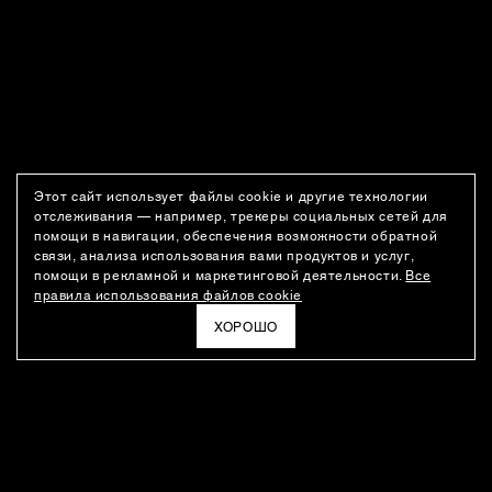
Этот сайт использует файлы cookie и другие технологии
отслеживания — например, трекеры социальных сетей для
помощи в навигации, обеспечения возможности обратной
связи, анализа использования вами продуктов и услуг,
помощи в рекламной и маркетинговой деятельности.
Все
правила использования файлов cookie
ХОРОШО
РАССЫЛКА
Новости о новинках модного Дома, специальные предложения,
а также идеи для стайлинга и инсайты от дизайн-команды