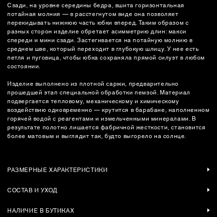
Сзади, на уровне середины бедра, вшита горизонтальная
потайная молния — в расстегнутом виде она позволяет
перекидывать нижнюю часть юбки вперед. Таким образом с
разных сторон изделие обретает асимметрию длин: макси
спереди и мини сзади. Застегивается на потайную молнию в
среднем шве, который переходит в глубокую шлицу. У нее есть
петля и пуговица, чтобы юбка сохраняла прямой силуэт в любом
состоянии.
Изделие выполнено из плотной саржи, предварительно
прошедшей этап специальной обработки пемзой. Материал
подвергается тепловому, механическому и химическому
воздействию одновременно — крутится в барабане, наполненном
горячей водой с реагентами и измельченными минералами. В
результате полотно лишается фабричной жесткости, становится
более матовым и выглядит так, будто выгорело на солнце.
РАЗМЕРНЫЕ ХАРАКТЕРИСТИКИ
СОСТАВ И УХОД
НАЛИЧИЕ В БУТИКАХ