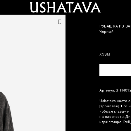
РУБАШКА ИЗ ВА
Черный
XS
S
M
Артикул: SHIN01
Ushatava часто о
[тромплёй]. Его 
«обман глаза» и
на плоскости. Д
идеи trompe-l'œi