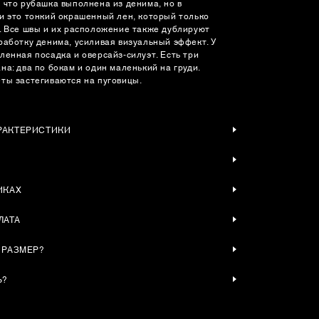
 что рубашка выполнена из денима, но в
и это тонкий окрашенный лен, который только
. Все швы и их расположение также дублируют
работку денима, усиливая визуальный эффект. У
ленная посадка и оверсайз-силуэт. Есть три
а: два по бокам и один маленький на груди.
ты застегиваются на пуговицы.
РАКТЕРИСТИКИ
ИКАХ
ЛАТА
 РАЗМЕР?
Ь?