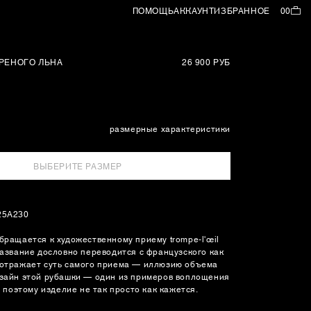
ПОМОЩЬ
АККАУНТ
ИЗБРАННОЕ
00
РЕНОГО ЛЬНА
26 900 РУБ
размерные характеристики
ВЫБЕРИТЕ РАЗМЕР
25A230
бращается к художественному приему trompe-l'œil
название дословно переводится с французского как
 отражает суть самого приема — иллюзию объема
изайн этой рубашки — один из примеров воплощения
l, поэтому изделие не так просто как кажется.