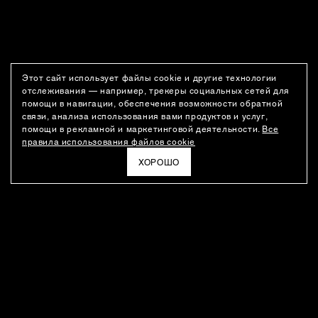
Этот сайт использует файлы cookie и другие технологии
отслеживания — например, трекеры социальных сетей для
помощи в навигации, обеспечения возможности обратной
связи, анализа использования вами продуктов и услуг,
помощи в рекламной и маркетинговой деятельности.
Все
правила использования файлов cookie
ХОРОШО
РАССЫЛКА
Новости о новинках модного Дома, специальные предложения,
а также идеи для стайлинга и инсайты от дизайн-команды
Ushatava.
ЭЛЕКТРОННАЯ ПОЧТА
ПОДПИСАТЬСЯ