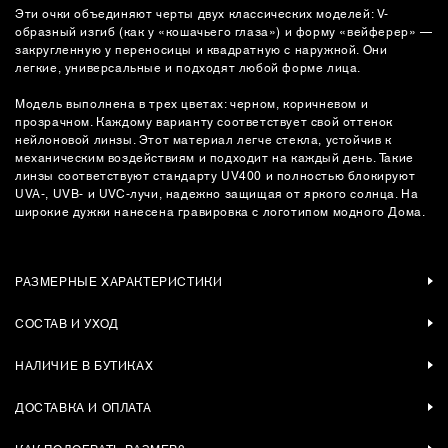
Эти очки объединяют черты двух классических моделей: V-
образный изгиб (как у «кошачьего глаза») и форму «вейферер» —
закругленную у переносицы и квадратную с наружной. Они
легкие, универсальные и подходят любой форме лица.
Модель выполнена в трех цветах: черном, коричневом и
прозрачном. Каждому варианту соответствует свой оттенок
нейлоновой линзы. Этот материал легче стекла, устойчив к
механическим воздействиям и подходит на каждый день. Такие
линзы соответствуют стандарту UV400 и полностью блокируют
UVA-, UVB- и UVC-лучи, надежно защищая от яркого солнца. На
широкие дужки нанесена гравировка с логотипом модного Дома.
РАЗМЕРНЫЕ ХАРАКТЕРИСТИКИ
СОСТАВ И УХОД
НАЛИЧИЕ В БУТИКАХ
ДОСТАВКА И ОПЛАТА