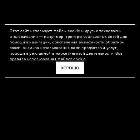
Этот сайт использует файлы cookie и другие технологии
отслеживания — например, трекеры социальных сетей для
помощи в навигации, обеспечения возможности обратной
связи, анализа использования вами продуктов и услуг,
помощи в рекламной и маркетинговой деятельности.
Все
правила использования файлов cookie
ХОРОШО
РАССЫЛКА
Новости о новинках модного Дома, специальные предложения,
а также идеи для стайлинга и инсайты от дизайн-команды
Ushatava.
ЭЛЕКТРОННАЯ ПОЧТА
ПОДПИСАТЬСЯ