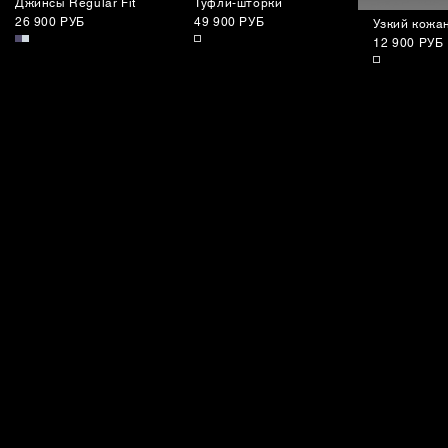
Джинсы Regular Fit
Туфли-шторки
26 900 РУБ
49 900 РУБ
Узкий кожа
12 900 РУБ