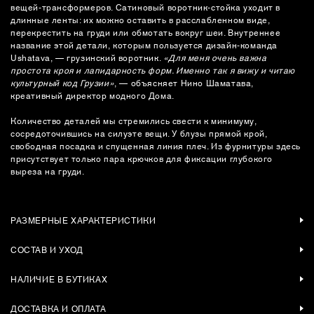
вещей-трансформеров. Сатиновый воротник-стойка уходит в
длинные ленты: их можно оставить в расслабленном виде,
перекрестить на груди или обмотать вокруг шеи. Внутреннее
название этой детали, которым пользуется дизайн-команда
Ushatava, — грузинский воротник.
«Для меня очень важна
простота кроя и лапидарность форм. Именно так я вижу и читаю
культурный код Грузии»
‎, — объясняет Нино Шаматава,
креативный директор модного Дома.
Количество деталей мы стремились свести к минимуму,
сосредоточившись на силуэте вещи. У блузы прямой крой,
свободная посадка и спущенная линия плеч. Из фурнитуры здесь
присутствует только пара крючков для фиксации глубокого
выреза на груди.
РАЗМЕРНЫЕ ХАРАКТЕРИСТИКИ
СОСТАВ И УХОД
НАЛИЧИЕ В БУТИКАХ
ДОСТАВКА И ОПЛАТА