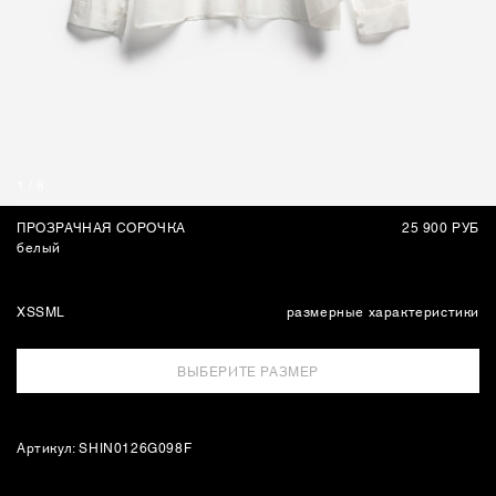
СУМКИ
1
/
8
ПРОЗРАЧНАЯ СОРОЧКА
25 900 РУБ
белый
XS
S
M
L
размерные характеристики
ВЫБЕРИТЕ РАЗМЕР
Артикул: SHIN0126G098F