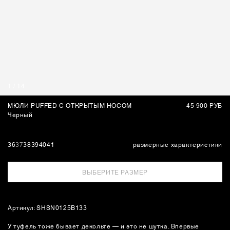
СУМКИ
1
/
14
МЮЛИ PUFFED С ОТКРЫТЫМ НОСОМ
45 900 РУБ
Черный
36
37
38
39
40
41
размерные характеристики
ВЫБЕРИТЕ РАЗМЕР
Артикул: SHSN0125B133
У туфель тоже бывает декольте — и это не шутка. Впервые