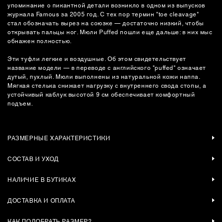
упоминание о пикантной детали возникло в одном из выпусков
журнала Famous за 2005 год. С тех пор термин "toe cleavage"
стал обозначать вырез на союзке — достаточно низкий, чтобы
открывать пальцы ног. Мюли Puffed пошли еще дальше: в них мыс
обнажен полностью.
Эти туфли легкие и воздушные. Об этом свидетельствует
название модели — в переводе с английского "puffed" означает
дутый, пухлый. Мюли выполнены из натуральной кожи наппа.
Мягкая стелька снижает нагрузку с внутреннего свода стопы, а
устойчивый каблук высотой 9 см обеспечивает комфортный
подъем.
РАЗМЕРНЫЕ ХАРАКТЕРИСТИКИ
СОСТАВ И УХОД
НАЛИЧИЕ В БУТИКАХ
ДОСТАВКА И ОПЛАТА
КАК ПОДОБРАТЬ РАЗМЕР?