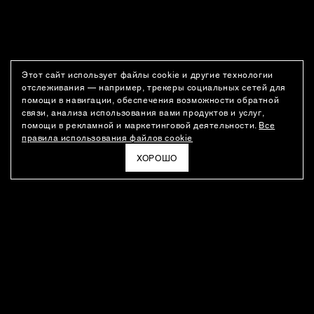
Этот сайт использует файлы cookie и другие технологии
отслеживания — например, трекеры социальных сетей для
помощи в навигации, обеспечения возможности обратной
связи, анализа использования вами продуктов и услуг,
помощи в рекламной и маркетинговой деятельности.
Все
правила использования файлов cookie
ХОРОШО
РАССЫЛКА
Новости о новинках модного Дома, специальные предложения,
а также идеи для стайлинга и инсайты от дизайн-команды
Ushatava.
ЭЛЕКТРОННАЯ ПОЧТА
ПОДПИСАТЬСЯ