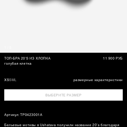
СУМКИ
1
/
5
ТОП-БРА 20'S ИЗ ХЛОПКА
11 900 РУБ
голубая клетка
XS
S
M
L
размерные характеристики
ВЫБЕРИТЕ РАЗМЕР
Артикул: TP0423001A
Бельевые мотивы в Ushatava получили название 20’s благодаря