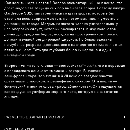
Как носить шорты летом? Вопрос элементарный, но в контексте
дресс-кодов эта вещь до сих пор вызывает споры. Поэтому внутри
Garderobe SS26 мы стремились создать шорты, которые бы
отвечали всем запросам летом, при этом выглядели уместно в
декорациях города. Модель из жатого хлопка универсальна: у
нее оверсайз-силуэт, который расширяется книзу колоколом,
длина до середины бедра, посадка на простроченном поясе с
дополнительной регулировкой шнурком. По бокам сделаны
неглубокие разрезы, доставшиеся в наследство от классических
пляжных шорт. Есть два глубоких боковых кармана и один
накладной сзади.
Второе имя жатого хлопка — seersucker (شیر و شکر), что в переводе
с персидского означает «молоко и сахар». В названии
зашифрован характер ткани: в XVlI веке ее гладкие участки
сравнивали с молоком, а рельефные с сахаром. Эти шорты —
физический синоним слова «расслабленность». Они ощущаются
как воздушная униформа жаркого лета, которую не захочется
снимать.
РАЗМЕРНЫЕ ХАРАКТЕРИСТИКИ
СОСТАВ И УХОД