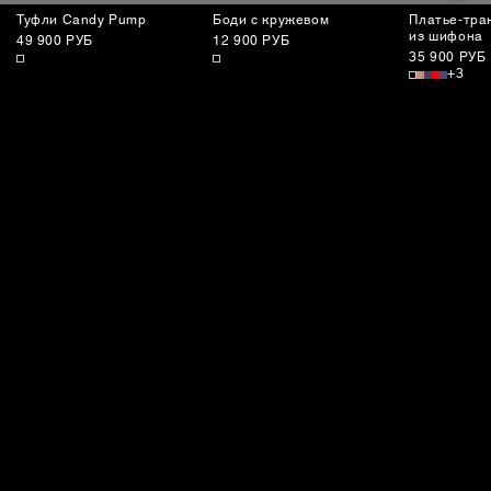
Туфли Candy Pump
Боди с кружевом
Платье-тра
из шифона
49 900 РУБ
12 900 РУБ
35 900 РУБ
+3