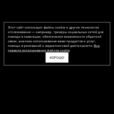
Этот сайт использует файлы cookie и другие технологии
отслеживания — например, трекеры социальных сетей для
помощи в навигации, обеспечения возможности обратной
связи, анализа использования вами продуктов и услуг,
помощи в рекламной и маркетинговой деятельности.
Все
правила использования файлов cookie
ХОРОШО
РАССЫЛКА
Новости о новинках модного Дома, специальные предложения,
а также идеи для стайлинга и инсайты от дизайн-команды
Ushatava.
ЭЛЕКТРОННАЯ ПОЧТА
ПОДПИСАТЬСЯ