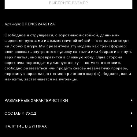
ВЫБЕРИТЕ РАЗМЕР
Артикул: DREN0224A212A
Свободное и струящееся, с воротником-стойкой, длинными
широкими рукавами и асимметричной юбкой — это платье сядет
на любую фигуру. Мы презентуем эту модель как трансформер:
если завязать внутреннюю кулиску на талии или бедрах и скинуть
верх платья, оно превратится в сложную юбку. Одна сторона
воротника переходит в длинную ленту — ее можно оставить
свободно развеваться или продеть сквозь незаметную прорезь,
перекинув через плечо (на манер легкого шарфа). Изделие, как и
манжеты, застегивается на пуговицы.
РАЗМЕРНЫЕ ХАРАКТЕРИСТИКИ
СОСТАВ И УХОД
НАЛИЧИЕ В БУТИКАХ