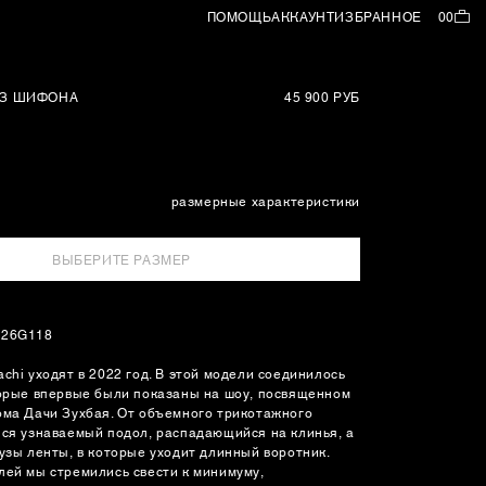
ПОМОЩЬ
АККАУНТ
ИЗБРАННОЕ
00
ИЗ ШИФОНА
45 900 РУБ
размерные характеристики
ВЫБЕРИТЕ РАЗМЕР
126G118
chi уходят в 2022 год. В этой модели соединилось
торые впервые были показаны на шоу, посвященном
ома Дачи Зухбая. От объемного трикотажного
лся узнаваемый подол, распадающийся на клинья, а
узы ленты, в которые уходит длинный воротник.
лей мы стремились свести к минимуму,