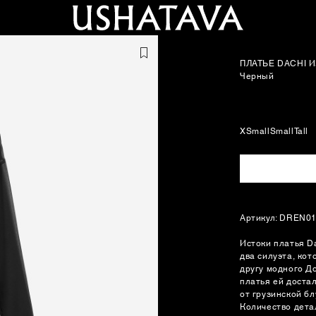
ПЛАТЬЕ DACHI 
Черный
XSmall
Small
Tall
Артикул: DREN0
Истоки платья Da
два силуэта, ко
другу модного Д
платья ей доста
от грузинской бл
Количество дета