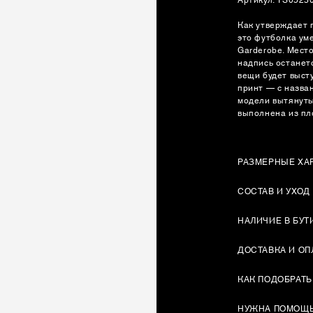
Как утверждает п
это футболка ум
Garderobe. Мест
надпись останет
вещи будет выст
принт — с назва
модели вытянуты
выполнена из пл
РАЗМЕРНЫЕ ХА
СОСТАВ И УХОД
НАЛИЧИЕ В БУТ
ДОСТАВКА И ОП
КАК ПОДОБРАТЬ
НУЖНА ПОМОЩ