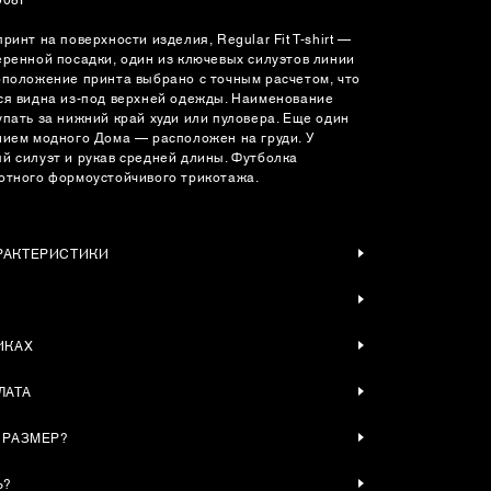
ринт на поверхности изделия, Regular Fit T-shirt —
еренной посадки, один из ключевых силуэтов линии
оположение принта выбрано с точным расчетом, что
ся видна из-под верхней одежды. Наименование
упать за нижний край худи или пуловера. Еще один
нием модного Дома — расположен на груди. У
й силуэт и рукав средней длины. Футболка
отного формоустойчивого трикотажа.
РАКТЕРИСТИКИ
ИКАХ
ЛАТА
 РАЗМЕР?
Ь?