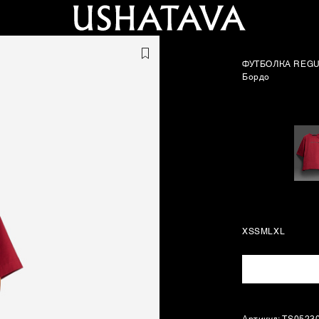
ФУТБОЛКА REGU
Бордо
XS
S
M
L
XL
Артикул: TS0523