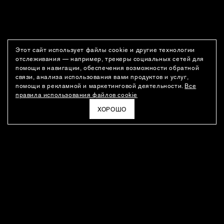
Этот сайт использует файлы cookie и другие технологии
отслеживания — например, трекеры социальных сетей для
помощи в навигации, обеспечения возможности обратной
связи, анализа использования вами продуктов и услуг,
помощи в рекламной и маркетинговой деятельности.
Все
правила использования файлов cookie
ХОРОШО
РАССЫЛКА
Новости о новинках модного Дома, специальные предложения,
а также идеи для стайлинга и инсайты от дизайн-команды
Ushatava.
ЭЛЕКТРОННАЯ ПОЧТА
ПОДПИСАТЬСЯ