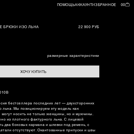
ПОМОЩЬ
АККАУНТ
ИЗБРАННОЕ
00
Е БРЮКИ ИЗО ЛЬНА
22 900 РУБ
размерные характеристики
ХОЧУ КУПИТЬ
010B
сия бестселлера последних лет — двухсторонних
о льна. Мы позиционируем эту модель как
 могут носить не только женщины, но и мужчины.
но из плотного фактурного льна. С лицевой
ть два боковых кармана и шлевки под ремень, с
детали отсутствуют. Окантованные припуски и швы