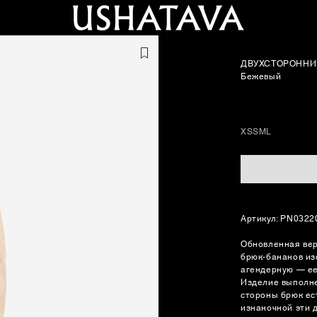
ДВУХСТОРОННИ
Бежевый
XS
S
M
L
Артикул: PN0322
Обновленная вер
брюк-бананов из
агендерную — ее
Изделие выполне
стороны брюк ес
изнаночной эти 