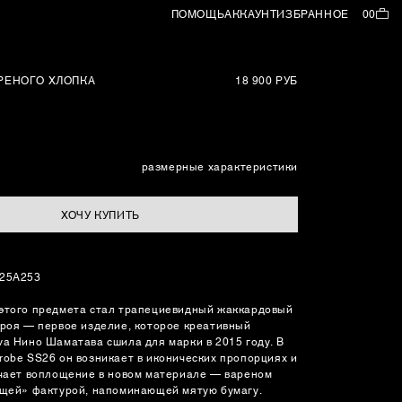
ПОМОЩЬ
АККАУНТ
ИЗБРАННОЕ
00
АРЕНОГО ХЛОПКА
18 900 РУБ
размерные характеристики
ХОЧУ КУПИТЬ
125A253
этого предмета стал трапециевидный жаккардовый
кроя — первое изделие, которое креативный
va Нино Шаматава сшила для марки в 2015 году. В
robe SS26 он возникает в иконических пропорциях и
учает воплощение в новом материале — вареном
ящей» фактурой, напоминающей мятую бумагу.