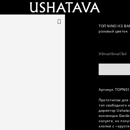
ТОП NINO ИЗ В
розовый цветок
XSmall
Small
Tall
Артикул: TOPN0
Прототипом для 
топ свободного 
директор Ushata
коллекции Garde
силуэте, но пол
хлопке с «хруст