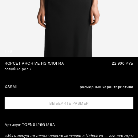
СУМКИ
1
/
8
КОРСЕТ ARCHIVE ИЗ ХЛОПКА
22 900 РУБ
голубые розы
XS
S
M
L
размерные характеристики
ВЫБЕРИТЕ РАЗМЕР
Артикул: TOPN0126G156A
«Мы никогда не использовали косточки в Ushatava — все эти годы