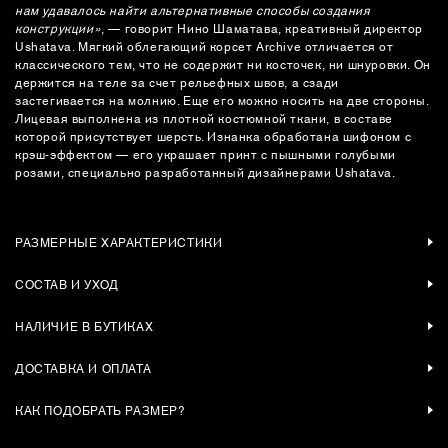
нам удавалось найти альтернативные способы создания
конструкции»
, — говорит Нино Шаматава, креативный директор
Ushatava. Мягкий облегающий корсет Archive отличается от
классического тем, что не содержит ни косточек, ни шнуровки. Он
держится на теле за счет рельефных швов, а сзади
застегивается на молнию. Еще его можно носить на две стороны.
Лицевая выполнена из плотной костюмной ткани, в составе
которой присутствует шерсть. Изнанка обработана шифоном с
крэш-эффектом — его украшает принт с пышными голубыми
розами, специально разработанный дизайнерами Ushatava.
РАЗМЕРНЫЕ ХАРАКТЕРИСТИКИ
СОСТАВ И УХОД
НАЛИЧИЕ В БУТИКАХ
ДОСТАВКА И ОПЛАТА
КАК ПОДОБРАТЬ РАЗМЕР?