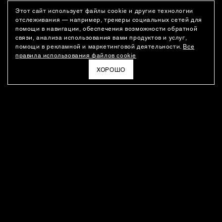
Этот сайт использует файлы cookie и другие технологии
отслеживания — например, трекеры социальных сетей для
помощи в навигации, обеспечения возможности обратной
связи, анализа использования вами продуктов и услуг,
помощи в рекламной и маркетинговой деятельности.
Все
правила использования файлов cookie
ХОРОШО
РАССЫЛКА
Новости о новинках модного Дома, специальные предложения,
а также идеи для стайлинга и инсайты от дизайн-команды
Ushatava.
ЭЛЕКТРОННАЯ ПОЧТА
ПОДПИСАТЬСЯ
Даю согласие на
обработку моих персональных данных
и на
получение рассылок
в соответствии с
политикой
конфиденциальности
. Отписаться можно в любое время