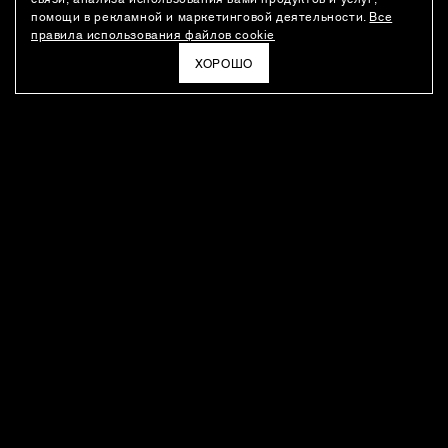
помощи в рекламной и маркетинговой деятельности.
Все
правила использования файлов cookie
ХОРОШО
РАССЫЛКА
Новости о новинках модного Дома, специальные предложения,
а также идеи для стайлинга и инсайты от дизайн-команды
Ushatava.
ЭЛЕКТРОННАЯ ПОЧТА
ПОДПИСАТЬСЯ
Даю согласие на
обработку моих персональных данных
и на
получение рассылок
в соответствии с
политикой
конфиденциальности
. Отписаться можно в любое время
ПОКУПАТЕЛЯМ