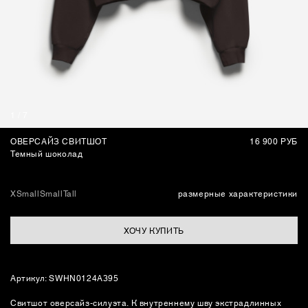
СУМКИ
1
/
7
ОВЕРСАЙЗ СВИТШОТ
16 900 РУБ
Темный шоколад
XSmall
Small
Tall
размерные характеристики
ХОЧУ КУПИТЬ
Артикул: SWHN0124A395
Свитшот оверсайз-силуэта. К внутреннему шву экстрадлинных