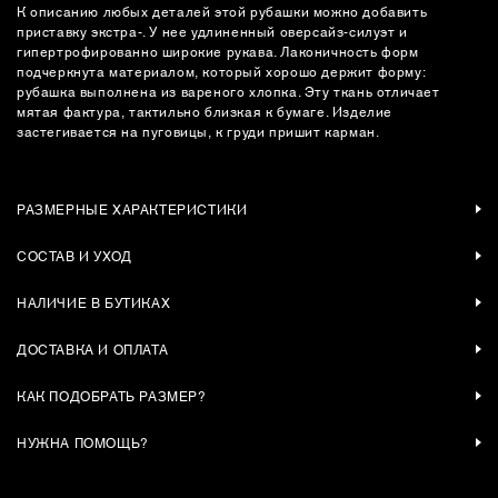
К описанию любых деталей этой рубашки можно добавить
приставку экстра-. У нее удлиненный оверсайз-силуэт и
гипертрофированно широкие рукава. Лаконичность форм
подчеркнута материалом, который хорошо держит форму:
рубашка выполнена из вареного хлопка. Эту ткань отличает
мятая фактура, тактильно близкая к бумаге. Изделие
застегивается на пуговицы, к груди пришит карман.
РАЗМЕРНЫЕ ХАРАКТЕРИСТИКИ
СОСТАВ И УХОД
НАЛИЧИЕ В БУТИКАХ
ДОСТАВКА И ОПЛАТА
КАК ПОДОБРАТЬ РАЗМЕР?
НУЖНА ПОМОЩЬ?