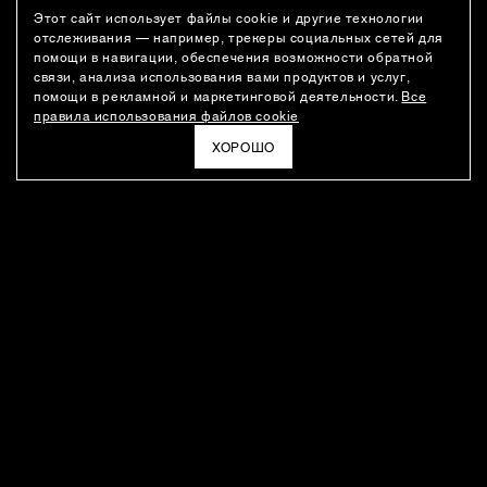
Этот сайт использует файлы cookie и другие технологии
отслеживания — например, трекеры социальных сетей для
помощи в навигации, обеспечения возможности обратной
связи, анализа использования вами продуктов и услуг,
помощи в рекламной и маркетинговой деятельности.
Все
правила использования файлов cookie
ХОРОШО
РАССЫЛКА
Новости о новинках модного Дома, специальные предложения,
а также идеи для стайлинга и инсайты от дизайн-команды
Ushatava.
ЭЛЕКТРОННАЯ ПОЧТА
ПОДПИСАТЬСЯ
Даю согласие на
обработку моих персональных данных
и на
получение рассылок
в соответствии с
политикой
конфиденциальности
. Отписаться можно в любое время