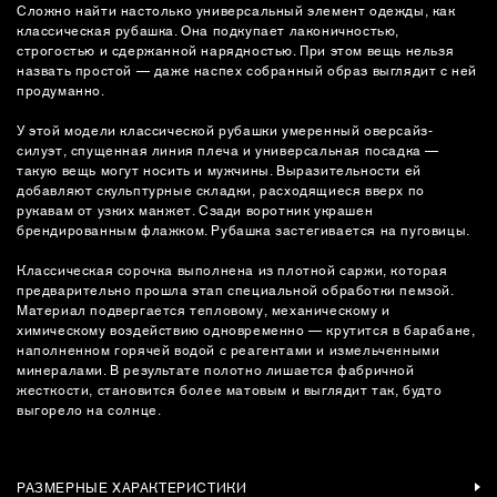
Сложно найти настолько универсальный элемент одежды, как
классическая рубашка. Она подкупает лаконичностью,
строгостью и сдержанной нарядностью. При этом вещь нельзя
назвать простой — даже наспех собранный образ выглядит с ней
продуманно.
У этой модели классической рубашки умеренный оверсайз-
силуэт, спущенная линия плеча и универсальная посадка —
такую вещь могут носить и мужчины. Выразительности ей
добавляют скульптурные складки, расходящиеся вверх по
рукавам от узких манжет. Сзади воротник украшен
брендированным флажком. Рубашка застегивается на пуговицы.
Классическая сорочка выполнена из плотной саржи, которая
предварительно прошла этап специальной обработки пемзой.
Материал подвергается тепловому, механическому и
химическому воздействию одновременно — крутится в барабане,
наполненном горячей водой с реагентами и измельченными
минералами. В результате полотно лишается фабричной
жесткости, становится более матовым и выглядит так, будто
выгорело на солнце.
РАЗМЕРНЫЕ ХАРАКТЕРИСТИКИ