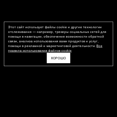
Этот сайт использует файлы cookie и другие технологии
отслеживания — например, трекеры социальных сетей для
помощи в навигации, обеспечения возможности обратной
связи, анализа использования вами продуктов и услуг,
помощи в рекламной и маркетинговой деятельности.
Все
правила использования файлов cookie
ХОРОШО
РАССЫЛКА
Новости о новинках модного Дома, специальные предложения,
а также идеи для стайлинга и инсайты от дизайн-команды
Ushatava.
ЭЛЕКТРОННАЯ ПОЧТА
ПОДПИСАТЬСЯ