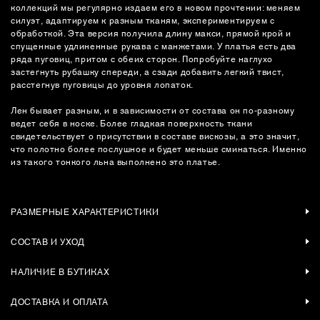
коллекций мы регулярно издаем его в новом прочтении: меняем
силуэт, адаптируем к разным тканям, экспериментируем с
обработкой. Эта версия получила длину макси, прямой крой и
спущенные удлиненные рукава с манжетами. У платья есть два
ряда пуговиц, притом с обеих сторон. Попробуйте наглухо
застегнуть рубашку спереди, а сзади добавить легкий твист,
расстегнув пуговицы до уровня лопаток.
Лен бывает разным, и в зависимости от состава он по-разному
ведет себя в носке. Более гладкая поверхность ткани
свидетельствует о присутствии в составе вискозы, а это значит,
что полотно более послушное и будет меньше сминаться. Именно
из такого тонкого льна выполнено это платье.
РАЗМЕРНЫЕ ХАРАКТЕРИСТИКИ
СОСТАВ И УХОД
НАЛИЧИЕ В БУТИКАХ
ДОСТАВКА И ОПЛАТА