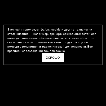
Этот сайт использует файлы cookie и другие технологии
отслеживания — например, трекеры социальных сетей для
помощи в навигации, обеспечения возможности обратной
связи, анализа использования вами продуктов и услуг,
помощи в рекламной и маркетинговой деятельности.
Все
правила использования файлов cookie
ХОРОШО
РАССЫЛКА
Новости о новинках модного Дома, специальные предложения,
а также идеи для стайлинга и инсайты от дизайн-команды
Ushatava.