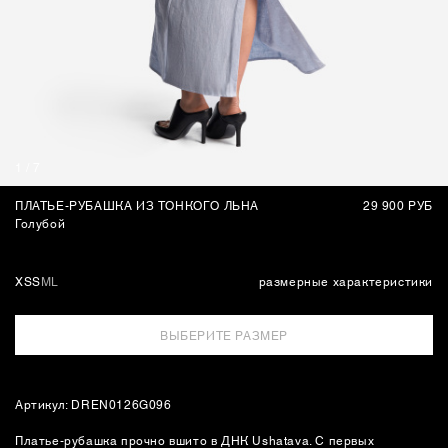
СУМКИ
1
/
7
ПЛАТЬЕ-РУБАШКА ИЗ ТОНКОГО ЛЬНА
29 900 РУБ
Голубой
XS
S
M
L
размерные характеристики
ВЫБЕРИТЕ РАЗМЕР
Артикул: DREN0126G096
Платье-рубашка прочно вшито в ДНК Ushatava. С первых