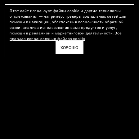
Этот сайт использует файлы cookie и другие технологии
отслеживания — например, трекеры социальных сетей для
помощи в навигации, обеспечения возможности обратной
связи, анализа использования вами продуктов и услуг,
помощи в рекламной и маркетинговой деятельности.
Все
правила использования файлов cookie
ХОРОШО
РАССЫЛКА
Новости о новинках модного Дома, специальные предложения,
а также идеи для стайлинга и инсайты от дизайн-команды
Ushatava.
ЭЛЕКТРОННАЯ ПОЧТА
ПОДПИСАТЬСЯ
Даю согласие на
обработку моих персональных данных
и на
получение рассылок
в соответствии с
политикой
конфиденциальности
. Отписаться можно в любое время