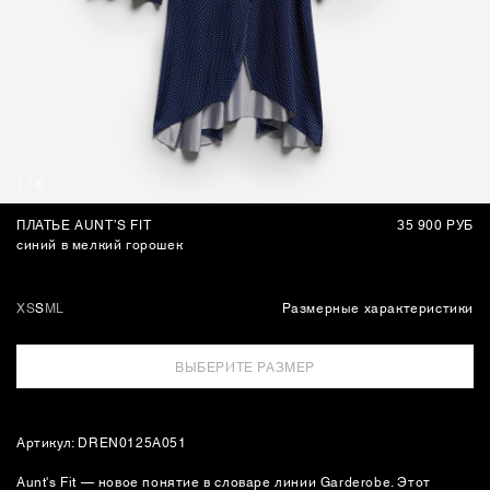
СУМКИ
1
/
6
ПЛАТЬЕ AUNT’S FIT
35 900 РУБ
синий в мелкий горошек
XS
S
M
L
Размерные характеристики
ВЫБЕРИТЕ РАЗМЕР
Артикул: DREN0125A051
Aunt's Fit — новое понятие в словаре линии Garderobe. Этот