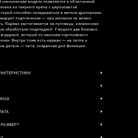
6 иконическая модель появляется в облегченной
олнена из текучего крепа с шероховатой
оторый способен складываться в мягкие драпировки.
рмируют подплечники — при желании их можно
ть. Пиджак застегивается на пуговицы, изнаночная
ью обработана подкладкой. У модели два боковых
нагрудный, который по канонам портновского
рочен. Внутри тоже есть карман — на петле и
дна деталь — пата, созданная для фиксации
РАКТЕРИСТИКИ
ИКАХ
ЛАТА
 РАЗМЕР?
Ь?