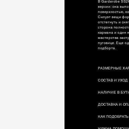
В Garderobe SS2
версии: она вып
поверхностью, к
Силуэт вещи фо
отстегнуть и сня
сторона полност
кармана и один 
мастерства заст
пуговице. Еще о
подборта.
РАЗМЕРНЫЕ ХА
СОСТАВ И УХОД
НАЛИЧИЕ В БУТ
ДОСТАВКА И ОП
КАК ПОДОБРАТЬ
НУЖНА ПОМОЩ