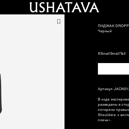
ПИДЖАК DROPP
Черный
XSmall
Small
Tall
Артикул: JACN0
В ходе эксперим
разведены в стор
потеряли привыч
Shoulders: с ан
плечи».