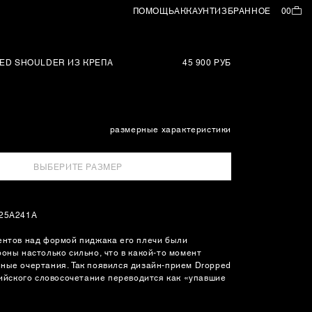
ПОМОЩЬ
АККАУНТ
ИЗБРАННОЕ
00
ED SHOULDER ИЗ КРЕПА
45 900 РУБ
размерные характеристики
ВЫБЕРИТЕ РАЗМЕР
125A241A
ентов над формой пиджака его плечи были
оны настолько сильно, что в какой-то момент
ные очертания. Так появился дизайн-прием Dropped
глийского словосочетание переводится как «упавшие