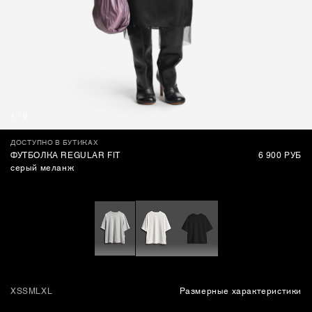
СУМКИ
1
/
9
ДОСТУПНО В БУТИКАХ
ФУТБОЛКА REGULAR FIT
6 900 РУБ
серый меланж
XS
S
M
L
XL
Размерные характеристики