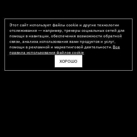
Этот сайт использует файлы cookie и другие технологии
отслеживания — например, трекеры социальных сетей для
помощи в навигации, обеспечения возможности обратной
связи, анализа использования вами продуктов и услуг,
помощи в рекламной и маркетинговой деятельности.
Все
правила использования файлов cookie
ХОРОШО
РАССЫЛКА
Новости о новинках модного Дома, специальные предложения,
а также идеи для стайлинга и инсайты от дизайн-команды
Ushatava.
ЭЛЕКТРОННАЯ ПОЧТА
ПОДПИСАТЬСЯ
Даю согласие на
обработку моих персональных данных
и на