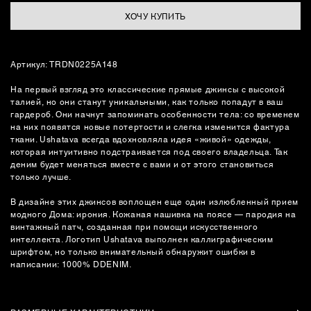
ХОЧУ КУПИТЬ
Артикул: TRDN0225A148
На первый взгляд это классические прямые джинсы с высокой
талией, но они станут уникальными, как только попадут в ваш
гардероб. Они начнут запоминать особенности тела: со временем
на них появятся новые потертости и слегка изменится фактура
ткани. Ushatava всегда вдохновляла идея «живой» одежды,
которая интуитивно подстраивается под своего владельца. Так
деним будет меняться вместе с вами и от этого становиться
только лучше.
В дизайне этих джинсов воплощен еще один излюбленный прием
модного Дома: ирония. Кожаная нашивка на поясе — пародия на
винтажный патч, созданная при помощи искусственного
интеллекта. Логотип Ushatava выполнен каллиграфическим
шрифтом, но только внимательный обнаружит ошибки в
написании: 1000% DDENIM.