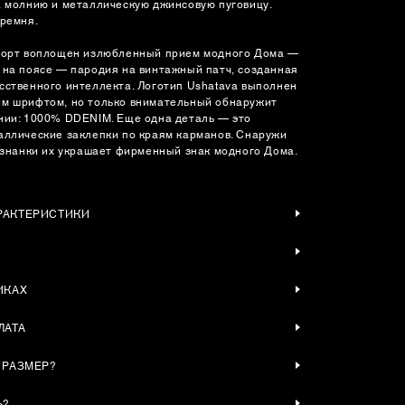
а молнию и металлическую джинсовую пуговицу.
 ремня.
шорт воплощен излюбленный прием модного Дома —
 на поясе — пародия на винтажный патч, созданная
сственного интеллекта. Логотип Ushatava выполнен
м шрифтом, но только внимательный обнаружит
нии: 1000% DDENIM. Еще одна деталь — это
аллические заклепки по краям карманов. Снаружи
 изнанки их украшает фирменный знак модного Дома.
РАКТЕРИСТИКИ
ИКАХ
ЛАТА
 РАЗМЕР?
Ь?