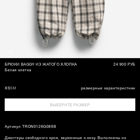
СУМКИ
1
/
6
БРЮКИ BAGGY ИЗ ЖАТОГО ХЛОПКА
24 900 РУБ
Белая клетка
XS
S
M
размерные характеристики
ВЫБЕРИТЕ РАЗМЕР
Артикул: TRON0126G089B
Джоггеры свободного кроя, зауженные к низу. Выполнены из