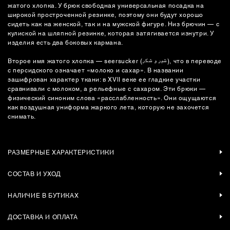
жатого хлопка. У брюк свободная универсальная посадка на
широкой простроченной резинке, поэтому они будут хорошо
сидеть как на женской, так и на мужской фигуре. Низ брючин — с
кулиской на шляпной резинке, которая затягивается изнутри. У
изделия есть два боковых кармана.
Второе имя жатого хлопка — seersucker (شیر و شکر), что в переводе
с персидского означает «молоко и сахар». В названии
зашифрован характер ткани: в XVlI веке ее гладкие участки
сравнивали с молоком, а рельефные с сахаром. Эти брюки —
физический синоним слова «расслабленность». Они ощущаются
как воздушная униформа жаркого лета, которую не захочется
снимать.
РАЗМЕРНЫЕ ХАРАКТЕРИСТИКИ
СОСТАВ И УХОД
НАЛИЧИЕ В БУТИКАХ
ДОСТАВКА И ОПЛАТА