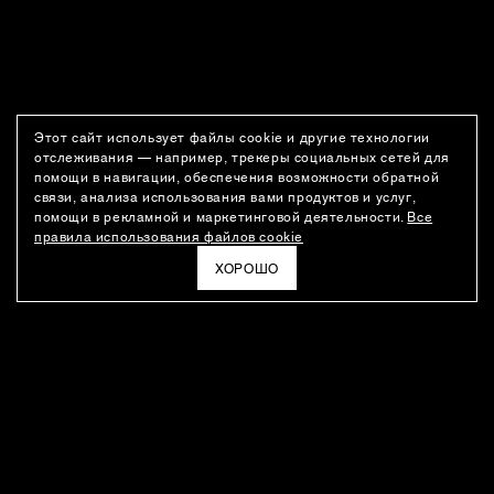
Этот сайт использует файлы cookie и другие технологии
отслеживания — например, трекеры социальных сетей для
помощи в навигации, обеспечения возможности обратной
связи, анализа использования вами продуктов и услуг,
помощи в рекламной и маркетинговой деятельности.
Все
правила использования файлов cookie
ХОРОШО
РАССЫЛКА
Новости о новинках модного Дома, специальные предложения,
а также идеи для стайлинга и инсайты от дизайн-команды
Ushatava.