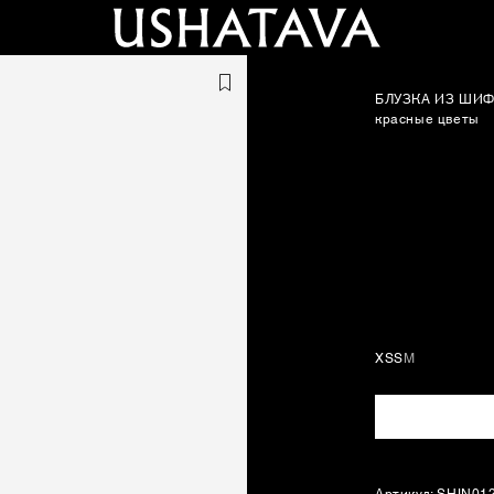
БЛУЗКА ИЗ ШИ
красные цветы
XS
S
M
Артикул: SHIN01