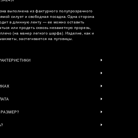
зка выполнена из фактурного полупрозрачного
рямой силуэт и свободная посадка. Одна сторона
одит в длинную ленту — ее можно оставить
аться или продеть сквозь незаметную прорезь,
плечо (на манер легкого шарфа). Изделие, как и
манжеты, застегивается на пуговицы.
РАКТЕРИСТИКИ
ИКАХ
ЛАТА
 РАЗМЕР?
Ь?