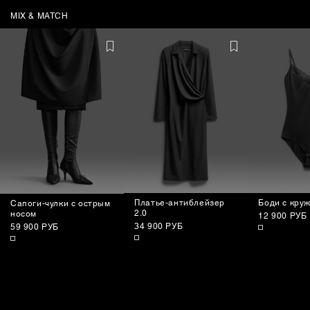
MIX & MATCH
Платье-антиблейзер
Боди с кру
Сапоги-чулки с острым
2.0
носом
12 900 РУБ
34 900 РУБ
59 900 РУБ