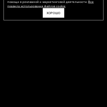
помощи в рекламной и маркетинговой деятельности.
Все
правила использования файлов cookie
ХОРОШО
РАССЫЛКА
Новости о новинках модного Дома, специальные предложения,
а также идеи для стайлинга и инсайты от дизайн-команды
Ushatava.
ЭЛЕКТРОННАЯ ПОЧТА
ПОДПИСАТЬСЯ
Даю согласие на
обработку моих персональных данных
и на
получение рассылок
в соответствии с
политикой
конфиденциальности
. Отписаться можно в любое время
ПОКУПАТЕЛЯМ
О КОМПАНИИ