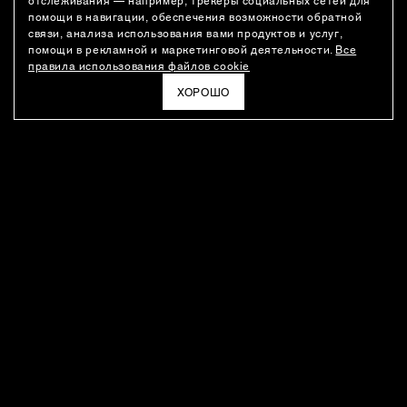
помощи в навигации, обеспечения возможности обратной
связи, анализа использования вами продуктов и услуг,
помощи в рекламной и маркетинговой деятельности.
Все
правила использования файлов cookie
ХОРОШО
РАССЫЛКА
Новости о новинках модного Дома, специальные предложения,
а также идеи для стайлинга и инсайты от дизайн-команды
Ushatava.
ЭЛЕКТРОННАЯ ПОЧТА
ПОДПИСАТЬСЯ
Даю согласие на
обработку моих персональных данных
и на
получение рассылок
в соответствии с
политикой
конфиденциальности
. Отписаться можно в любое время