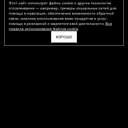
Этот сайт использует файлы cookie и другие технологии
отслеживания — например, трекеры социальных сетей для
помощи в навигации, обеспечения возможности обратной
связи, анализа использования вами продуктов и услуг,
помощи в рекламной и маркетинговой деятельности.
Все
правила использования файлов cookie
ХОРОШО
РАССЫЛКА
Новости о новинках модного Дома, специальные предложения,
а также идеи для стайлинга и инсайты от дизайн-команды
Ushatava.
ЭЛЕКТРОННАЯ ПОЧТА
ПОДПИСАТЬСЯ
Даю согласие на
обработку моих персональных данных
и на
получение рассылок
в соответствии с
политикой
конфиденциальности
. Отписаться можно в любое время