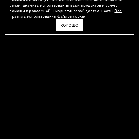
связи, анализа использования вами продуктов и услуг,
помощи в рекламной и маркетинговой деятельности.
Все
правила использования файлов cookie
ХОРОШО
РАССЫЛКА
Новости о новинках модного Дома, специальные предложения,
а также идеи для стайлинга и инсайты от дизайн-команды
Ushatava.
ЭЛЕКТРОННАЯ ПОЧТА
ПОДПИСАТЬСЯ
Даю согласие на
обработку моих персональных данных
и на
получение рассылок
в соответствии с
политикой
конфиденциальности
. Отписаться можно в любое время
ПОКУПАТЕЛЯМ