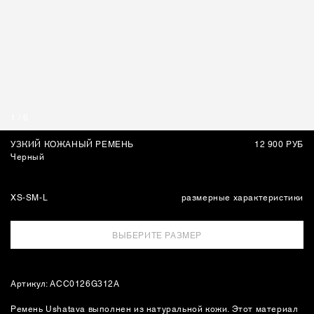
СУМКИ
1
/
6
УЗКИЙ КОЖАНЫЙ РЕМЕНЬ
12 900 РУБ
Черный
XS-S
M-L
размерные характеристики
ВЫБЕРИТЕ РАЗМЕР
Артикул: ACC0126G312A
Ремень Ushatava выполнен из натуральной кожи. Этот материал