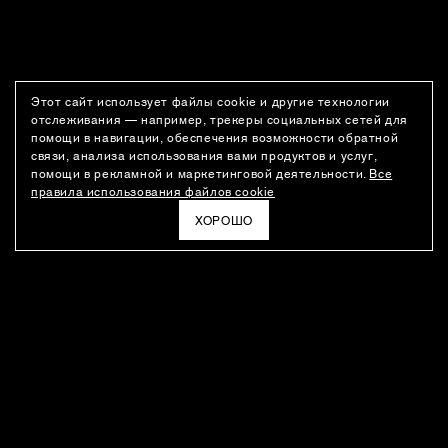
Этот сайт использует файлы cookie и другие технологии
отслеживания — например, трекеры социальных сетей для
помощи в навигации, обеспечения возможности обратной
связи, анализа использования вами продуктов и услуг,
помощи в рекламной и маркетинговой деятельности.
Все
правила использования файлов cookie
ХОРОШО
РАССЫЛКА
Новости о новинках модного Дома, специальные предложения,
а также идеи для стайлинга и инсайты от дизайн-команды
Ushatava.
ЭЛЕКТРОННАЯ ПОЧТА
ПОДПИСАТЬСЯ