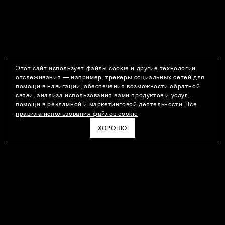
Этот сайт использует файлы cookie и другие технологии
отслеживания — например, трекеры социальных сетей для
помощи в навигации, обеспечения возможности обратной
связи, анализа использования вами продуктов и услуг,
помощи в рекламной и маркетинговой деятельности.
Все
правила использования файлов cookie
ХОРОШО
РАССЫЛКА
Новости о новинках модного Дома, специальные предложения,
а также идеи для стайлинга и инсайты от дизайн-команды
Ushatava.