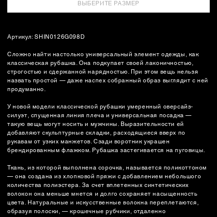
ВЫБЕРИТЕ РАЗМЕР
Артикул: SHIN0126G098D
Сложно найти настолько универсальный элемент одежды, как
классическая рубашка. Она подкупает своей лаконичностью,
строгостью и сдержанной нарядностью. При этом вещь нельзя
назвать простой — даже наспех собранный образ выглядит с ней
продуманно.
У новой модели классической рубашки умеренный оверсайз-
силуэт, спущенная линия плеча и универсальная посадка —
такую вещь могут носить и мужчины. Выразительности ей
добавляют скульптурные складки, расходящиеся вверх по
рукавам от узких манжетов. Сзади воротник украшен
брендированным флажком. Рубашка застегивается на пуговицы.
Ткань, из которой выполнена сорочка, называется поликоттоном
— она создана из хлопковой пряжи с добавлением небольшого
количества полиэстера. За счет вплетенных синтетических
волокон она меньше мнется и долго сохраняет насыщенность
цвета. Натуральные и искусственные волокна переплетаются,
образуя полоски, — крошечные рубчики, отдаленно