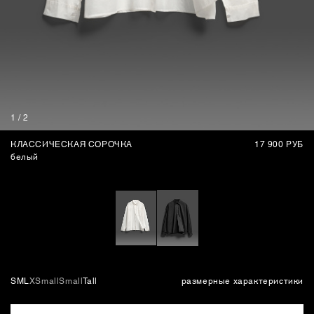
СУМКИ
1
/
2
КЛАССИЧЕСКАЯ СОРОЧКА
17 900 РУБ
белый
S
M
L
XSmall
Small
Tall
размерные характеристики