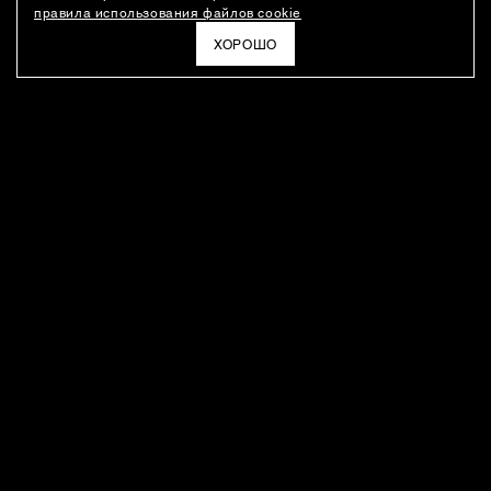
правила использования файлов cookie
ХОРОШО
РАССЫЛКА
Новости о новинках модного Дома, специальные предложения,
а также идеи для стайлинга и инсайты от дизайн-команды
Ushatava.
ЭЛЕКТРОННАЯ ПОЧТА
ПОДПИСАТЬСЯ
Даю согласие на
обработку моих персональных данных
и на
получение рассылок
в соответствии с
политикой
конфиденциальности
. Отписаться можно в любое время
ПОКУПАТЕЛЯМ
О КОМПАНИИ