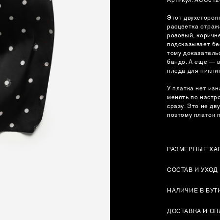
Этот двухсторон
расцветка отраж
розовый, коричн
подсказывает бе
тому доказательс
бандо. А еще — 
пледа для пикни
У платка нет из
менять по настр
сразу. Это не дв
поэтому платок 
РАЗМЕРНЫЕ ХА
СОСТАВ И УХОД
НАЛИЧИЕ В БУТ
ДОСТАВКА И ОП