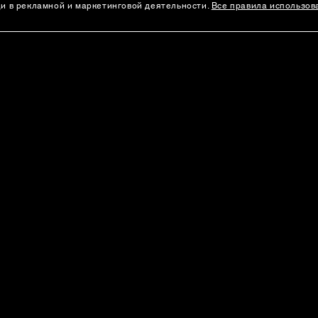
щи в рекламной и маркетинговой деятельности.
Все правила использов
АДРЕСА БУТИКОВ
а
Москва
Санкт-Петербург
л
Екатеринбург
Алматы
Все бутики
Политика Конфиденциальности
Согласие на 