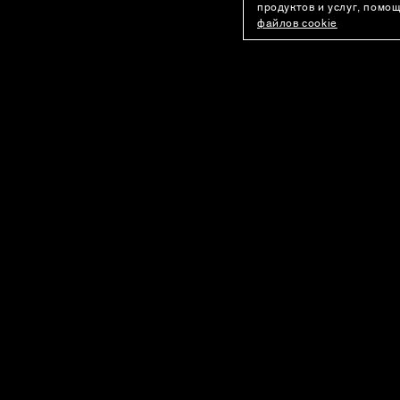
продуктов и услуг, помо
файлов cookie
ПОКУПАТЕЛЯМ
О КОМПАНИИ
Оплата
История бренд
Доставка
Карьера
Программа лояльности
Telegram-кана
Возврат
Youtube-канал
Лист ожидания
Контакты
Вопросы и ответы
Рекомендации по уходу
© 2026 USHATAVA
Публичная Оферта
EN
RU
KZ