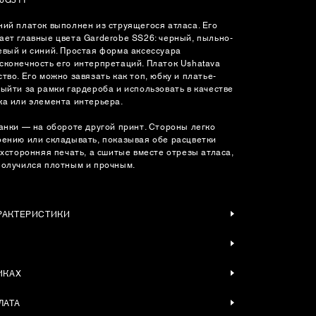
ний платок выполнен из струящегося атласа. Его
ает главные цвета Garderobe SS26: черный, пыльно-
евый и синий. Простая форма аксессуара
сконечность его интерпретаций. Платок Ushatava
тво. Его можно завязать как топ, юбку и платье-
выйти за рамки гардероба и использовать в качестве
ка или элемента интерьера.
нанки — на обороте другой принт. Стороны легко
оению или складывать, показывая обе расцветки
ухсторонняя печать, а сшитые вместе отрезы атласа,
получился плотным и прочным.
РАКТЕРИСТИКИ
ИКАХ
ЛАТА