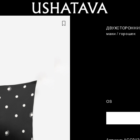
ДВУХСТОРОННИ
маки / горошек
OS
Артикул: ACC01