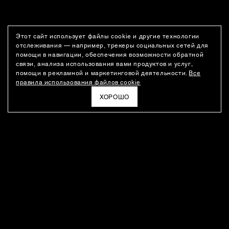
Этот сайт использует файлы cookie и другие технологии
отслеживания — например, трекеры социальных сетей для
помощи в навигации, обеспечения возможности обратной
связи, анализа использования вами продуктов и услуг,
помощи в рекламной и маркетинговой деятельности.
Все
правила использования файлов cookie
ХОРОШО
РАССЫЛКА
Новости о новинках модного Дома, специальные предложения,
а также идеи для стайлинга и инсайты от дизайн-команды
Ushatava.
ЭЛЕКТРОННАЯ ПОЧТА
ПОДПИСАТЬСЯ
Даю согласие на
обработку моих персональных данных
и на