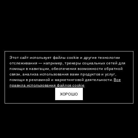
Этот сайт использует файлы cookie и другие технологии
отслеживания — например, трекеры социальных сетей для
помощи в навигации, обеспечения возможности обратной
связи, анализа использования вами продуктов и услуг,
помощи в рекламной и маркетинговой деятельности.
Все
правила использования файлов cookie
ХОРОШО
РАССЫЛКА
Новости о новинках модного Дома, специальные предложения,
а также идеи для стайлинга и инсайты от дизайн-команды