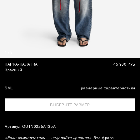
СУМКИ
1
/
9
ПАРКА-ПАЛАТКА
45 900 РУБ
Красный
S
M
L
размерные характеристики
ВЫБЕРИТЕ РАЗМЕР
Артикул: OUTN0225A135A
«Если сомневаетесь — надевайте красное»
. Эта фраза