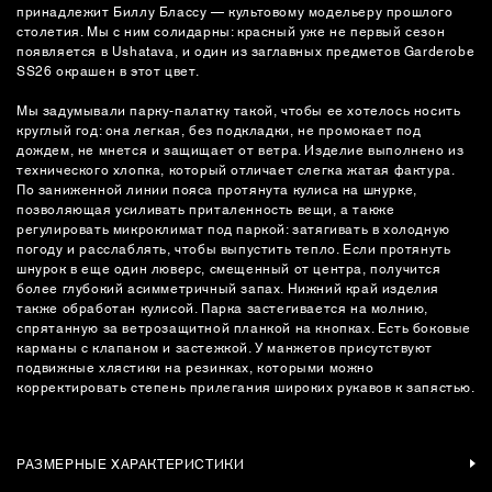
принадлежит Биллу Блассу — культовому модельеру прошлого
столетия. Мы с ним солидарны: красный уже не первый сезон
появляется в Ushatava, и один из заглавных предметов Garderobe
SS26 окрашен в этот цвет.
Мы задумывали парку-палатку такой, чтобы ее хотелось носить
круглый год: она легкая, без подкладки, не промокает под
дождем, не мнется и защищает от ветра. Изделие выполнено из
технического хлопка, который отличает слегка жатая фактура.
По заниженной линии пояса протянута кулиса на шнурке,
позволяющая усиливать приталенность вещи, а также
регулировать микроклимат под паркой: затягивать в холодную
погоду и расслаблять, чтобы выпустить тепло. Если протянуть
шнурок в еще один люверс, смещенный от центра, получится
более глубокий асимметричный запах. Нижний край изделия
также обработан кулисой. Парка застегивается на молнию,
спрятанную за ветрозащитной планкой на кнопках. Есть боковые
карманы с клапаном и застежкой. У манжетов присутствуют
подвижные хлястики на резинках, которыми можно
корректировать степень прилегания широких рукавов к запястью.
РАЗМЕРНЫЕ ХАРАКТЕРИСТИКИ