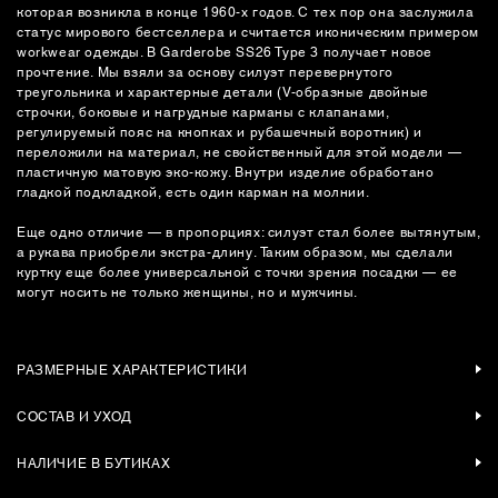
которая возникла в конце 1960-х годов. С тех пор она заслужила
статус мирового бестселлера и считается иконическим примером
workwear одежды. В Garderobe SS26 Type 3 получает новое
прочтение. Мы взяли за основу силуэт перевернутого
треугольника и характерные детали (V-образные двойные
строчки, боковые и нагрудные карманы с клапанами,
регулируемый пояс на кнопках и рубашечный воротник) и
переложили на материал, не свойственный для этой модели —
пластичную матовую эко-кожу. Внутри изделие обработано
гладкой подкладкой, есть один карман на молнии.
Еще одно отличие — в пропорциях: силуэт стал более вытянутым,
а рукава приобрели экстра-длину. Таким образом, мы сделали
куртку еще более универсальной с точки зрения посадки — ее
могут носить не только женщины, но и мужчины.
РАЗМЕРНЫЕ ХАРАКТЕРИСТИКИ
СОСТАВ И УХОД
НАЛИЧИЕ В БУТИКАХ