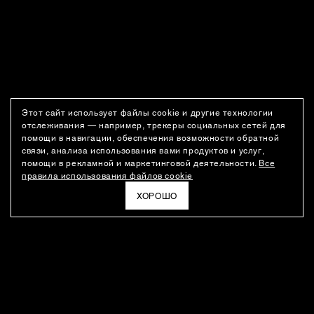
Этот сайт использует файлы cookie и другие технологии
отслеживания — например, трекеры социальных сетей для
помощи в навигации, обеспечения возможности обратной
связи, анализа использования вами продуктов и услуг,
помощи в рекламной и маркетинговой деятельности.
Все
правила использования файлов cookie
ХОРОШО
РАССЫЛКА
Новости о новинках модного Дома, специальные предложения,
а также идеи для стайлинга и инсайты от дизайн-команды
Ushatava.