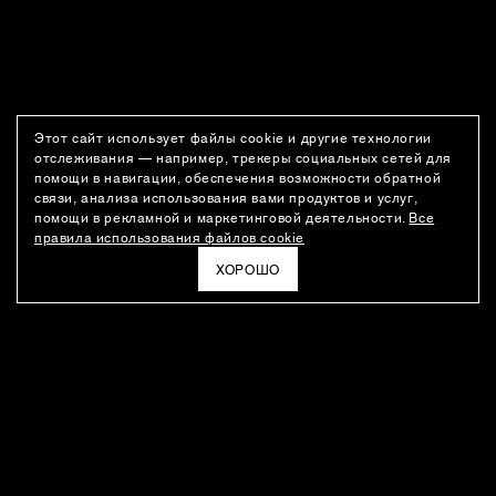
Этот сайт использует файлы cookie и другие технологии
отслеживания — например, трекеры социальных сетей для
помощи в навигации, обеспечения возможности обратной
связи, анализа использования вами продуктов и услуг,
помощи в рекламной и маркетинговой деятельности.
Все
правила использования файлов cookie
ХОРОШО
РАССЫЛКА
Новости о новинках модного Дома, специальные предложения,
а также идеи для стайлинга и инсайты от дизайн-команды
Ushatava.