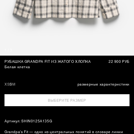
СУМКИ
1
/
3
РУБАШКА GRANDPA FIT ИЗ ЖАТОГО ХЛОПКА
22 900 РУБ
Белая клетка
XS
S
M
размерные характеристики
ВЫБЕРИТЕ РАЗМЕР
Артикул: SHIN0125A135G
Grandpa's Fit — одно из центральных понятий в словаре линии