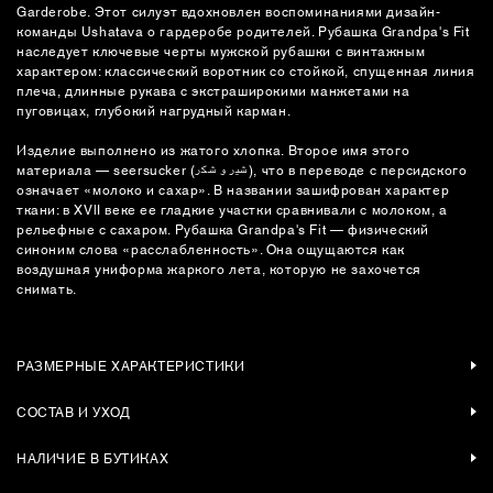
Garderobe. Этот силуэт вдохновлен воспоминаниями дизайн-
команды Ushatava о гардеробе родителей. Рубашка Grandpa's Fit
наследует ключевые черты мужской рубашки с винтажным
характером: классический воротник со стойкой, спущенная линия
плеча, длинные рукава с экстраширокими манжетами на
пуговицах, глубокий нагрудный карман.
Изделие выполнено из жатого хлопка. Второе имя этого
материала — seersucker (شیر و شکر), что в переводе с персидского
означает «молоко и сахар». В названии зашифрован характер
ткани: в XVlI веке ее гладкие участки сравнивали с молоком, а
рельефные с сахаром. Рубашка Grandpa's Fit — физический
синоним слова «расслабленность». Она ощущаются как
воздушная униформа жаркого лета, которую не захочется
снимать.
РАЗМЕРНЫЕ ХАРАКТЕРИСТИКИ
СОСТАВ И УХОД
НАЛИЧИЕ В БУТИКАХ