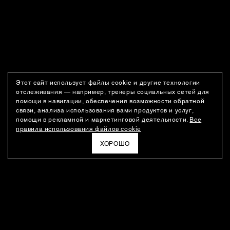
Этот сайт использует файлы cookie и другие технологии
отслеживания — например, трекеры социальных сетей для
помощи в навигации, обеспечения возможности обратной
связи, анализа использования вами продуктов и услуг,
помощи в рекламной и маркетинговой деятельности.
Все
правила использования файлов cookie
ХОРОШО
РАССЫЛКА
Новости о новинках модного Дома, специальные предложения,
а также идеи для стайлинга и инсайты от дизайн-команды
Ushatava.