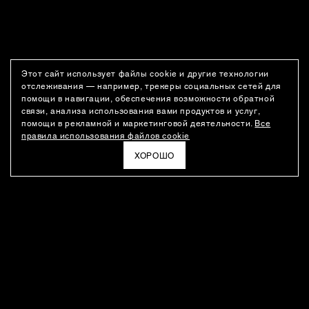
Этот сайт использует файлы cookie и другие технологии
отслеживания — например, трекеры социальных сетей для
помощи в навигации, обеспечения возможности обратной
связи, анализа использования вами продуктов и услуг,
помощи в рекламной и маркетинговой деятельности.
Все
правила использования файлов cookie
ХОРОШО
РАССЫЛКА
Новости о новинках модного Дома, специальные предложения,
а также идеи для стайлинга и инсайты от дизайн-команды
Ushatava.
ЭЛЕКТРОННАЯ ПОЧТА
ПОДПИСАТЬСЯ