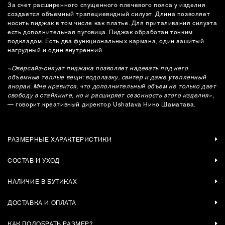
За счет расширенного спущенного плечевого пояса у изделия
создается объемный трапециевидный силуэт. Длина позволяет
носить пиджак в том числе как платье. Для приталивания силуэта
есть дополнительная пуговица. Пиджак обработан тонким
подкладом. Есть два функциональных кармана, один зашитый
нагрудный и один внутренний.
«Оверсайз-силуэт пиджака позволяет надевать под него
объемные теплые вещи: водолазку, свитер и даже утепленный
анорак. Мне нравится, что дополнительный объем не только дает
свободу в стайлинге, но и расширяет сезонность этого изделия»,
— говорит креативный директор Ushatava Нино Шаматава.
РАЗМЕРНЫЕ ХАРАКТЕРИСТИКИ
СОСТАВ И УХОД
НАЛИЧИЕ В БУТИКАХ
ДОСТАВКА И ОПЛАТА
КАК ПОДОБРАТЬ РАЗМЕР?