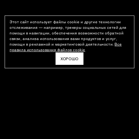
Этот сайт использует файлы cookie и другие технологии
отслеживания — например, трекеры социальных сетей для
помощи в навигации, обеспечения возможности обратной
связи, анализа использования вами продуктов и услуг,
помощи в рекламной и маркетинговой деятельности.
Все
правила использования файлов cookie
ХОРОШО
РАССЫЛКА
Новости о новинках модного Дома, специальные предложения,
а также идеи для стайлинга и инсайты от дизайн-команды
Ushatava.
ЭЛЕКТРОННАЯ ПОЧТА
ПОДПИСАТЬСЯ
Даю согласие на
обработку моих персональных данных
и на