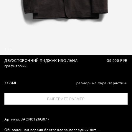
СУМКИ
1
/
5
ДВУХСТОРОННИЙ ПИДЖАК ИЗО ЛЬНА
39 900 РУБ
графитовый
XS
S
M
L
размерные характеристики
ВЫБЕРИТЕ РАЗМЕР
Артикул: JACN0126G077
Обновленная версия бестселлера последних лет —